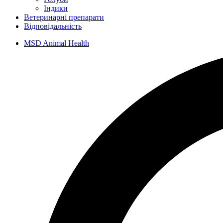
Індики
Ветеринарні препарати
Відповідальність
MSD Animal Health