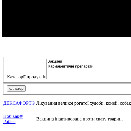
Категорії продуктів
фільтер
ДЕКСАФОРТ®
Лікування великої рогатої худоби, коней, соба
Нобівак®
Вакцина інактивована проти сказу тварин.
Рабієс