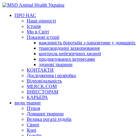
ПРО НАС
Наші цінності
Iсторія
Ми в Світі
Показові історії
важливість боротьби з паразитами у домашніх
транскордонні захворювання
контроль небезпечних хвороб
продиктованих інтересами
здорові тварини
КОНТАКТИ
Дослідження і розробка
Відповідальність
MERCK.COM
ІНВЕСТОРАМ
КАРЬЕРА
види тварин
Птиця
Домашні тварини
Велика рогата худоба
Свині
Коні
Голуби