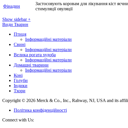
Застосовують коровам для лікування кіст яєчн
Фінадин
стимуляції овуляції
Show sidebar
+
Види Тварин
Птиця
Інформаційні матеріали
Свині
Інформаційні матеріали
Велика рогата худоба
Інформаційні матеріали
Домашні тварини
Інформаційні матеріали
Коні
Голуби
Індики
Тхори
Copyright © 2026 Merck & Co., Inc., Rahway, NJ, USA and its affiliat
Політика конфіденційності
Connect with Us: