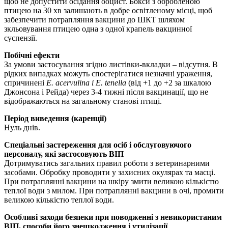
щоб не допустити осiдання ооцист. Бокси з обробленою
птицею на 30 хв залишають в добре освiтленому мiсцi, щоб
забезпечити потрапляння вакцини до ШКТ шляхом
зкльовування птицею одна з одної крапель вакцинної
суспензiї.
Побічні ефекти
За умови застосування згідно листівки-вкладки – відсутня. В
рідких випадках можуть спостерігатися незначні ураження,
спричинені
Е. acervulina і Е. tenella
(від +1 до +2 за шкалою
Джонсона і Рейда) через 3-4 тижні після вакцинації, що не
відображаються на загальному станові птиці.
Період виведення (каренції)
Нуль днів.
Спеціальні застереження для осіб і обслуговуючого
персоналу, які застосовують ВІП
Дотримуватись загальних правил роботи з ветеринарними
засобами. Обробку проводити у захисних окулярах та масці.
При потраплянні вакцини на шкіру змити великою кількістю
теплої води з милом. При потраплянні вакцини в очі, промити
великою кількістю теплої води.
Особливі заходи безпеки при поводженні з невикористаним
ВІП, способи його знешкодження і утилізації