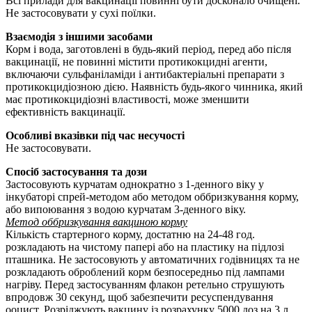
Bci прилади для вакцинацiї повиннi бути досконало очищенi.
Не застосовувати у cyxi поїлки.
Взаємодія з іншими засобами
Корм і вода, заготовлені в будь-який період, перед або після
вакцинації, не повинні містити протикокцидні агенти,
включаючи сульфаніламіди і антибактеріальні препарати з
протикокцидіозною дією. Наявність будь-якого чинника, який
має протикокцидіозні властивості, може зменшити
ефективність вакцинації.
Особливі вказівки під час несучості
Не застосовувати.
Спосіб застосування та дози
Застосовують курчатам однократно з 1-денного віку у
інкубаторі спрей-методом або методом оббризкування корму,
або випоювання з водою курчатам 3-денного віку.
Метод оббризкування вакциною корму
Кiлькiсть стартерного корму, достатню на 24-48 год.
розкладають на чистому паперi або на пластику на пiдлозi
пташника. Не застосовують у автоматичних годiвницях та не
розкладають оброблений корм безпосередньо пiд лампами
нагрiву. Перед застосуванням флакон ретельно струшують
впродовж 30 секунд, щоб забезпечити ресуспендування
ооцист. Розрiджують вакцину iз розрахунку 5000 доз на 3 л