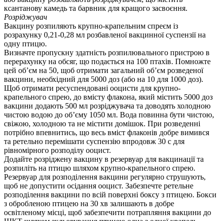
ксантанову камедь та барвник для кращого засвоєння.
Розрiджувач
Вакцину розпиляють крупно-крапельним спреєм iз
розрахунку 0,21-0,28 мл розбавленої вакцинної суспензiї на
одну птицю.
Визначте пропускну здатнiсть розпилювального пристрою в
перерахунку на обсяг, що подається на 100 птахiв. Помножте
цей об’єм на 50, щоб отримати загальний об’єм розведеної
вакцини, необхiдний для 5000 доз (або на 10 для 1000 доз).
Щоб отримати ресуспендованi ооцисти для крупно-
крапельного спрею, до вмiсту флакона, який мiстить 5000 доз
вакцини додають 500 мл розрiджувача та доводять холодною
чистою водою до об’єму 1050 мл. Вода повинна бути чистою,
свiжою, холодною та не мiстити домiшок. При розведеннi
потрiбно впевнитись, що весь вмiст флаконiв добре вимився
та ретельно перемiшати суспензiю впродовж 30 с для
рiвномiрного розподілу ооцист.
Додайте розрiджену вакцину в резервуар для вакцинацiї та
розпилiть на птицю шляхом крупно­-крапельного спрею.
Резервуар для розподiлення вакцини регулярно струшують,
щоб не допустити осiдання ооцист. Забезпечте ретельне
розподiлення вакцини по всiй поверхнi боксу з птицею. Бокси
з обробленою птицею на 30 хв залишають в добре
освiтленому мiсцi, щоб забезпечити потрапляння вакцини до