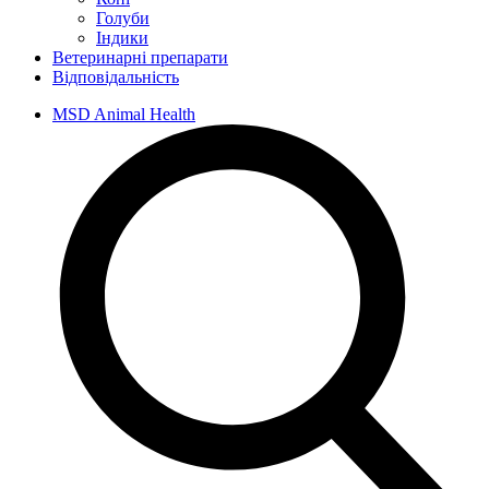
Голуби
Індики
Ветеринарні препарати
Відповідальність
MSD Animal Health