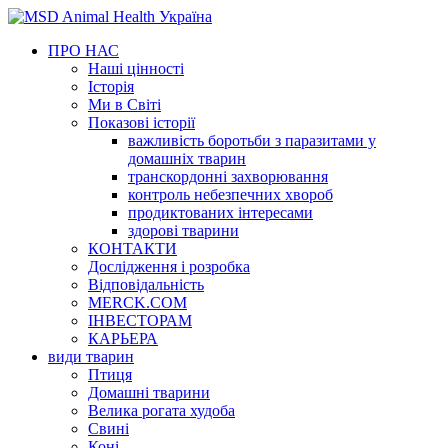
ПРО НАС
Наші цінності
Iсторія
Ми в Світі
Показові історії
важливість боротьби з паразитами у
домашніх тварин
транскордонні захворювання
контроль небезпечних хвороб
продиктованих інтересами
здорові тварини
КОНТАКТИ
Дослідження і розробка
Відповідальність
MERCK.COM
ІНВЕСТОРАМ
КАРЬЕРА
види тварин
Птиця
Домашні тварини
Велика рогата худоба
Свині
Коні