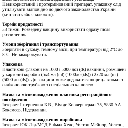
Невикористаний і протермінований препарат, упаковку слід
утилізувати відповідно до діючого законодавства України
(кип’ятять або спалюють).
Термін придатності
33 тижні. Розведену вакцину використати одразу після
розчинення.
Умови зберігання і транспортування
Зберігати в сухому, темному місці при температурі від 2°С до
8°С. Не заморожувати.
Упаковка
Пластикові флакони на 1000 і 5000 доз (ds) вакцини, розміщені
у картонні коробки (5х4 мл (ml) (1000доз)ds)) і 2х20 мл (ml)
(5000 доз(ds)). До вакцини може додаватися шприц-автомат з
силіконовою трубкою з спеціальною канюлею.
Назва та місцезнаходження власника реєстраційного
посвідчення
Інтервет Інтернешнл Б.В., Вім де Корверштраат 35, 5830 АА
Боксмеер, Нідерланди.
Назва та місцезнаходження виробника
Інтервет ЮК Лтд/МСД Енімал Хелс, Уолтон Мейнор, Уолтон,