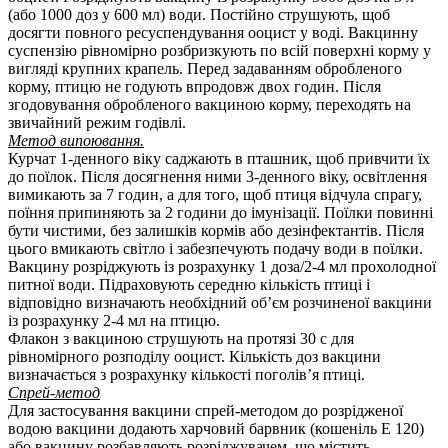
(або 1000 доз у 600 мл) води. Постiйно струшують, щоб
досягти повного ресуспендування ооцист у водi. Вакцинну
суспензiю рiвномiрно розбризкують по всiй поверхнi корму у
виглядi крупних крапель. Перед задаванням обробленого
корму, птицю не годують впродовж двох годин. Пiсля
згодовування обробленого вакциною корму, переходять на
звичайний режим годівлі.
Метод випоювання.
Курчат 1-денного віку саджають в пташник, щоб привчити їх
до поїлок. Після досягнення ними 3-денного віку, освітлення
вимикають за 7 годин, а для того, щоб птиця відчула спрагу,
поїння припиняють за 2 години до імунізації. Поїлки повинні
бути чистими, без залишків кормів або дезінфектантів. Після
цього вмикають світло і забезпечують подачу води в поїлки.
Вакцину розріджують із розрахунку 1 доза/2-4 мл прохолодної
питної води. Підраховують середню кількість птиці і
відповідно визначають необхідний об’єм розчиненої вакцини
із розрахунку 2-4 мл на птицю.
Флакон з вакциною струшують на протязі 30 с для
рівномірного розподілу ооцист. Кiлькiсть доз вакцини
визначається з розрахунку кiлькостi поголiв’я птицi.
Спрей-метод
Для застосування вакцини спрей-методом до розрiдженої
водою вакцини додають харчовий барвник (кошенiль Е 120)
або вакцину розбавляють розрiджувачем, що мiстить