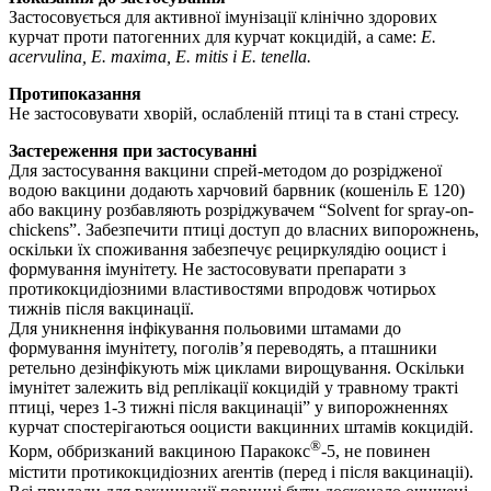
Застосовується для активної імунізації клінічно здорових
курчат проти патогенних для курчат кокцидій, а саме:
Е.
acervulina, Е. maxima, Е. mitis і Е. tenella.
Протипоказання
Не застосовувати хворій, ослабленій птиці та в стані стресу.
Застереження при застосуванні
Для застосування вакцини спрей-методом до розрiдженої
водою вакцини додають харчовий барвник (кошенiль Е 120)
або вакцину розбавляють розрiджувачем “Solvent for spray-on-
chickens”. Забезпечити птицi доступ до власних випорожнень,
оскiльки їх споживання забезпечує рециркулядiю ооцист i
формування iмунiтету. Не застосовувати препарати з
протикокцидiозними властивостями впродовж чотирьох
тижнiв пiсля вакцинацiї.
Для уникнення iнфiкування польовими штамами до
формування iмунiтету, поголiв’я переводять, а пташники
ретельно дезiнфiкують мiж циклами вирощування. Оскiльки
iмунiтет залежить вiд реплiкацiї кокцидiй у травному трактi
птицi, через 1-3 тижнi пiсля вакцинацii” у випорожненнях
курчат спостерiгаються ооцисти вакцинних штамiв кокцидiй.
®
Корм, оббризканий вакциною Паракокс
-5, не повинен
мiстити протикокцидiозних аrентiв (перед i пiсля вакцинацii).