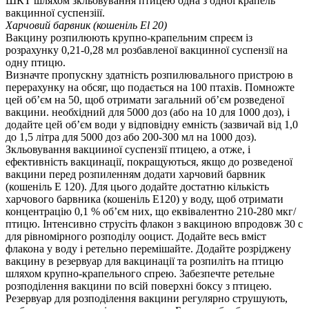
ШКТ шляхом зкльовування птицею одна з одної крапель
вакцинної суспензiiї.
Харчовий барвник (кошенiль El 20)
Вакцину розпилюють крупно-крапельним спреєм iз
розрахунку 0,21-0,28 мл розбавленої вакцинної суспензiї на
одну птицю.
Визначте пропускну здатнiсть розпилювального пристрою в
перерахунку на обсяг, що подається на 100 птахiв. Помножте
цей об’єм на 50, щоб отримати загальний об’єм розведеної
вакцини. необхiдний для 5000 доз (або на 10 для 1000 доз), i
додайте цей об’єм води у вiдповiдну емнiсть (зазвичай вiд 1,0
до 1,5 лiтра для 5000 доз або 200-300 мл на 1000 доз).
Зкльовування вакцииної суспензiї птицею, а отже, i
ефективнiсть вакцинацiї, покращуються, якщо до розведеної
вакцини перед розпиленням додати харчовий барвник
(кошенiль Е 120). Для цього додайте достатню кiлькiсть
харчового барвника (кошенiль Е120) у воду, щоб отримати
концентрацiю 0,1 % об’єм них, що еквiвалентно 210-280 мкг/
птицю. Iнтенсивно струсiть флакон з вакциною впродовж 30 с
для рiвномiрного розподiлу ооцист. Додайте весь вмiст
флакона у воду i ретельно перемiшайте. Додайте розрiджену
вакцину в резервуар для вакцинацiї та розпилiть на птицю
шляхом крупно-крапельного спрею. Забезпечте ретельне
розподiлення вакцини по всiй поверхнi боксу з птицею.
Резервуар для розподiлення вакцини регулярно струшують,