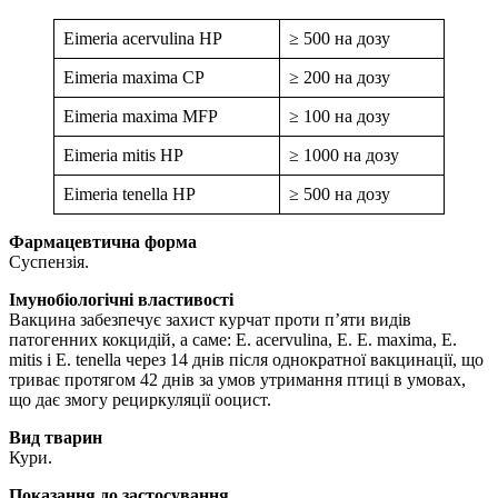
Eimeria acervulina HP
≥ 500 на дозу
Eimeria maxima CP
≥ 200 на дозу
Eimeria maxima MFP
≥ 100 на дозу
Eimeria mitis HP
≥ 1000 на дозу
Eimeria tenella HP
≥ 500 на дозу
Фармацевтична форма
Суспензія.
Імунобіологічні властивості
Вакцина забезпечує захист курчат проти п’яти видів
патогенних кокцидій, а саме: Е. acervulina, Е. Е. maxima, Е.
mitis і Е. tenella через 14 днів після однократної вакцинації, що
триває протягом 42 днів за умов утримання птиці в умовах,
що дає змогу рециркуляції ооцист.
Вид тварин
Кури.
Показання до застосування