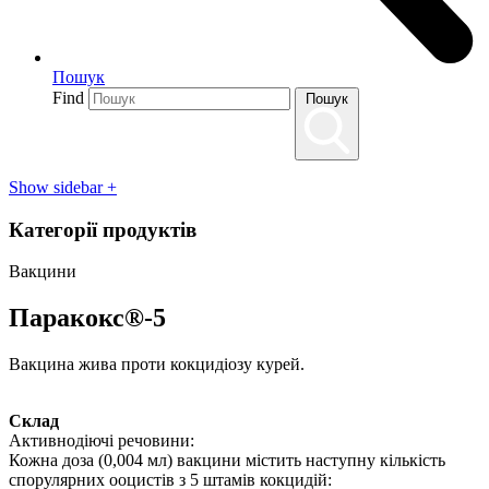
Пошук
Find
Пошук
Show sidebar
+
Категорії продуктів
Вакцини
Паракокс®-5
Вакцина жива проти кокцидіозу курей.
Склад
Активнодіючі речовини:
Кожна доза (0,004 мл) вакцини містить наступну кількість
спорулярних ооцистів з 5 штамів кокцидій: