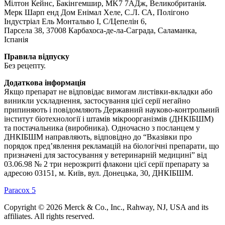
Мілтон Кейнс, Бакінгемшир, MK7 7АДж, Великобританія.
Мерк Шарп енд Дом Енімал Хеле, С.Л. СА, Полігоно
Індустріал Ель Монтальво І, С/Цепелін 6,
Парсела 38, 37008 Карбахоса-де-ла-Саграда, Саламанка,
Іспанія
Правила відпуску
Без рецепту.
Додаткова інформація
Якщо препарат не відповідає вимогам листівки-вкладки або
виникли ускладнення, застосування цієї серії негайно
припиняють і повідомляють Державний науково-контрольний
інститут біотехнології і штамів мікроорганізмів (ДНКІБШМ)
та постачальника (виробника). Одночасно з посланцем у
ДНКІБШМ направляють, відповідно до “Вказівки про
порядок пред’явлення рекламацій на біологічні препарати, що
призначені для застосування у ветеринарній медицині” від
03.06.98 № 2 три нерозкриті флакони цієї серії препарату за
адресою 03151, м. Київ, вул. Донецька, 30, ДНКІБШМ.
Paracox 5
Copyright © 2026 Merck & Co., Inc., Rahway, NJ, USA and its
affiliates. All rights reserved.