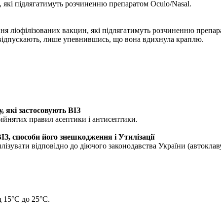
, які підлягатимуть розчиненню препаратом Oculo/Nasal.
ня ліофілізованих вакцин, які підлягатимуть розчиненню препар
 відпускають, лише упевнившись, що вона вдихнула краплю.
, які застосовують ВІЗ
ийнятих правил асептики і антисептики.
ІЗ, способи його знешкодження і Утилізації
лізувати відповідно до діючого законодавства України (автоклав
д 15°С до 25°С.