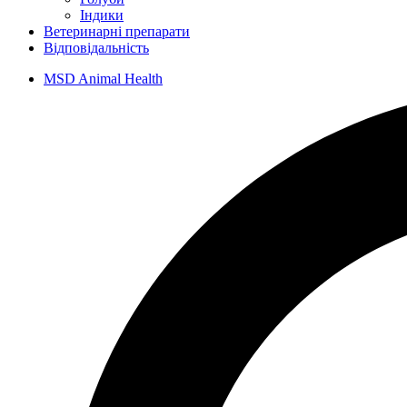
Індики
Ветеринарні препарати
Відповідальність
MSD Animal Health