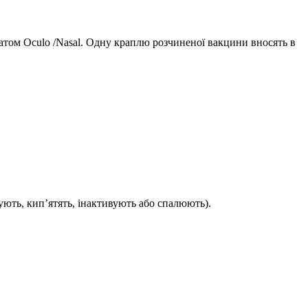
атом Oculo /Nasal. Одну краплю розчиненої вакцини вносять в
ують, кип’ятять, інактивують або спалюють).