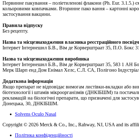
Первинне пакування – поліетиленові флакони (Ph. Eur. 3.1.5.) єм
кольоровими ковпачками. Вторинне пако вання – картонні короб
застосування вакцини.
Правила відпуску
Без рецепту.
Назва та місцезнаходження власника реєстраційного посвід
Інтервет Інтернешнл Б.В., Вім де Корверштраат 35, П.О. Бокс 
Назва та мiсцезнаходження виробника
Iнтервет Iнтернешнл Б.В., Вiм де Корверштраат 35, 583 1 АН Б
Мерк Шарп енд Дом Енiмал Хелс, С.Л. СА, Полiгоно Iндустрiал 
Додаткова інформація
Якщо препарат не відповідає вимогам листівки-вкладки або ви
біотехнології і штамів мікроорганізмів (ДНКІБШМ) та постач
рекламацій на біологічні препарати, що призначені для застосув
Донецька, 30, ДНКІБШМ.
Solvens Oculo Nasal
Copyright © 2026 Merck & Co., Inc., Rahway, NJ, USA and its affiliat
Політика конфіденційності