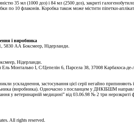
ністю 35 мл (1000 доз) і 84 мл (2500 доз), закриті галогенобутил
ки по 10 флаконів. Коробка також може містити піпетки-аплікат
чення і виробника
31, 5830 АА Боксмеер, Нідерланди.
оксмеер, Нiдерланди.
Ель Монтальво І, С/Цепелiн 6, Парсела 38, 37008 Карбахоса-де-л
никли ускладнення, застосування цієї серії негайно припиняють
альника (виробника). Одночасно з посланцем у ДНКІБШМ направля
ання у ветеринарній медицині” від 03.06.98 № 2 три нерозкриті фл
es. All rights reserved.