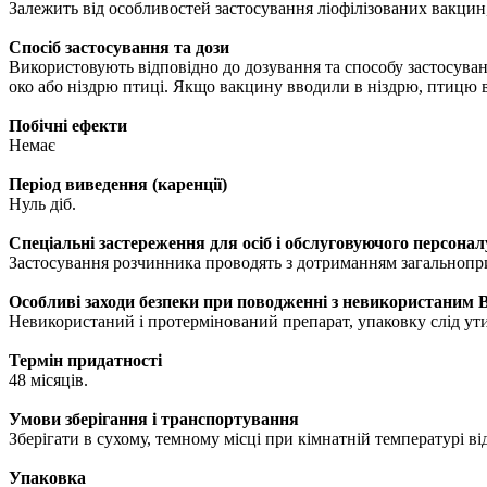
Залежить від особливостей застосування ліофілізованих вакцин
Спосіб застосування та дози
Використовують відповідно до дозування та способу застосуван
око або ніздрю птиці. Якщо вакцину вводили в ніздрю, птицю
Побічні ефекти
Немає
Період виведення (каренції)
Нуль діб.
Спеціальні застереження для осіб і обслуговуючого персоналу
Застосування розчинника проводять з дотриманням загальнопр
Особливі заходи безпеки при поводженні з невикористаним В
Невикористаний і протермінований препарат, упаковку слід ути
Термін придатності
48 місяців.
Умови зберігання і транспортування
Зберігати в сухому, темному місці при кімнатній температурі ві
Упаковка