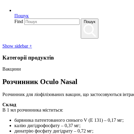
Пошук
Find
Пошук
Show sidebar
+
Категорії продуктів
Вакцини
Розчинник Осulо Nasal
Розчинник для ліофілізованих вакцин, що застосовуються інтрао
Склад
В 1 мл розчинника міститься:
барвника патентованого синього V (E 131) – 0,17 мг;
калію дигідрофосфату – 0,37 мг;
динатрію фосфату дигідрату – 0,72 мг;