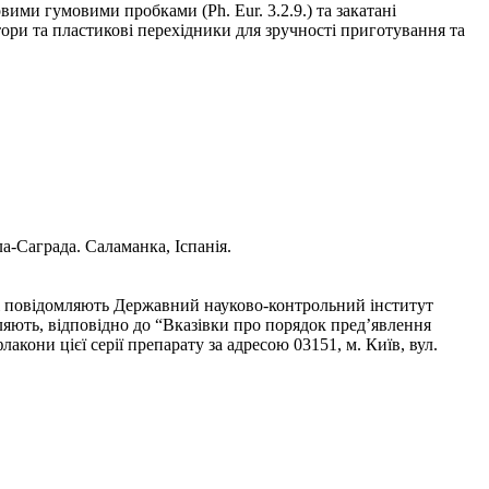
овими гумовими пробками (Ph. Eur. 3.2.9.) та закатані
ори та пластикові перехідники для зручності приготування та
а-Саграда. Саламанка, Iспанiя.
 і повідомляють Державний науково-контрольний інститут
ють, відповідно до “Вказівки про порядок пред’явлення
акони цієї серії препарату за адресою 03151, м. Київ, вул.