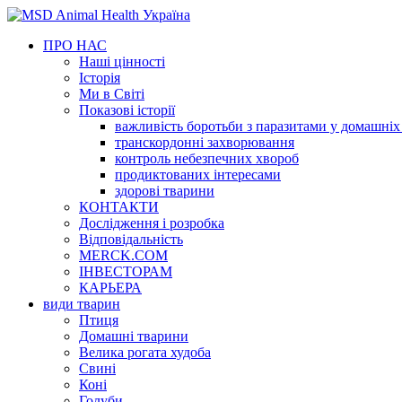
ПРО НАС
Наші цінності
Iсторія
Ми в Світі
Показові історії
важливість боротьби з паразитами у домашніх
транскордонні захворювання
контроль небезпечних хвороб
продиктованих інтересами
здорові тварини
КОНТАКТИ
Дослідження і розробка
Відповідальність
MERCK.COM
ІНВЕСТОРАМ
КАРЬЕРА
види тварин
Птиця
Домашні тварини
Велика рогата худоба
Свині
Коні
Голуби